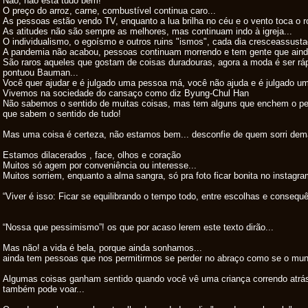
Não, não está tudo bem!
O preço do arroz, carne, combustível continua caro...
As pessoas estão vendo TV, enquanto a lua brilha no céu e o vento toca o r
As atitudes não são sempre as melhores, mas continuam indo à igreja...
O individualismo, o egoísmo e outros ruins "ismos", cada dia cresceassusta
A pandemia não acabou, pessoas continuam morrendo e tem gente que aind
São raros aqueles que gostam de coisas duradouras, agora a moda é ser rápi
pontuou Bauman...
Você quer ajudar e é julgado uma pessoa má, você não ajuda e é julgado u
Vivemos na sociedade do cansaço como diz Byung-Chul Han
Não sabemos o sentido de muitas coisas, mas tem alguns que enchem o pe
que sabem o sentido de tudo!
Mas uma coisa é certeza, não estamos bem... desconfie de quem sorri dema
Estamos dilacerados , face, olhos e coração
Muitos só agem por conveniência ou interesse...
Muitos sorriem, enquanto a alma sangra, só pra foto ficar bonita no instagr
“Viver é isso: Ficar se equilibrando o tempo todo, entre escolhas e consequê
“Nossa que pessimismo”! os que por acaso lerem este texto dirão...
Mas não! a vida é bela, porque ainda sonhamos...
ainda tem pessoas que nos permitirmos se perder no abraço como se o mund
Algumas coisas ganham sentido quando você vê uma criança correndo atrás
também pode voar...