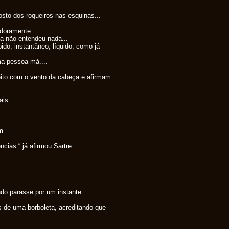
osto dos roqueiros nas esquinas...
doramente...
a não entendeu nada...
do, instantâneo, líquido, como já
ma pessoa má....
ito com o vento da cabeça e afirmam
is...
am
ncias.“ já afirmou Sartre
o parasse por um instante...
 de uma borboleta, acreditando que