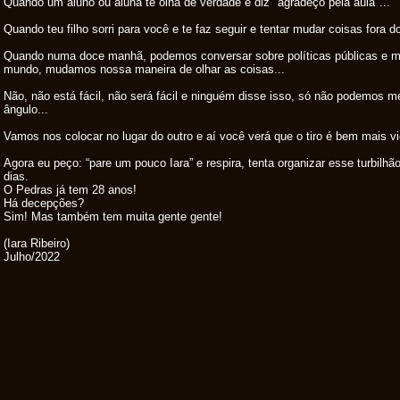
Quando um aluno ou aluna te olha de verdade e diz "agradeço pela aula"...
Quando teu filho sorri para você e te faz seguir e tentar mudar coisas fora do
Quando numa doce manhã, podemos conversar sobre políticas públicas e
mundo, mudamos nossa maneira de olhar as coisas...
Não, não está fácil, não será fácil e ninguém disse isso, só não podemos me
ângulo...
Vamos nos colocar no lugar do outro e aí você verá que o tiro é bem mais vio
Agora eu peço: “pare um pouco Iara” e respira, tenta organizar esse turbil
dias.
O Pedras já tem 28 anos!
Há decepções?
Sim! Mas também tem muita gente gente!
(Iara Ribeiro)
Julho/2022