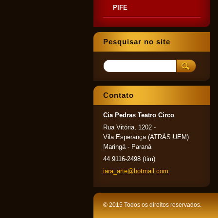
PIFE
Pesquisar no site
Contato
Cia Pedras Teatro Circo
Rua Vitória, 1202 -
Vila Esperança (ATRÁS UEM)
Maringá - Paraná
44 9116-2498 (tim)
iara_art
e@hotmai
l.com
© 2015 Todos os direitos reservados.