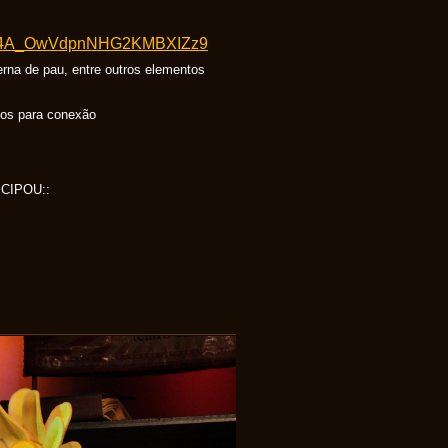
B2ij4A_OwVdpnNHG2KMBXIZz9
rna de pau, entre outros elementos
bos para conexão
CIPOU::