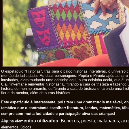
O espetáculo "Histórias", traz para o palco histórias interativas, o univers
montão de ludicidades.As duas personagens: Pepita e Pirueta após achar o l
inusitadas, claro mudando uma coisinha aqui, outra coisinha acolá, que é um
Cia, "inventar e reinventar histórias" E "tirando a cara de tristeza e fazendo
história do menino amarelo, ou “tirando a cara de tristeza e fazendo uma hist
flor e da menina, além de outras histórias.
Este espetáculo é interessante, pois tem uma dramaturgia maleável, on
temática que o contratante escolher: literatura, lendas, matemática, fábu
sempre com muita ludicidade e participação ativa das crianças!
entos utilizados:
Bonecos, poesia, malabares, acr
Alguns elem
elementos lúdicos.