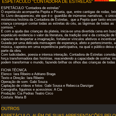
ESPETÁCULO "CONTADORA DE ESTRELAS"
ESPETÁCULO “Contadora de estrelas”
O espetáculo acompanha Pepita e Pirueta, que, entre cantigas de rodas, bri
Sr. Livro desapareceu, ele que é o guardião de inúmeras narrativas, o úni
misteriosa história da Contadora de Estrelas, que a Pepita quer tanto encon
criança conseguir contar todas as estrelas do céu, as lágrimas de todas as 
sorrisos."
E com a ajuda das crianças da plateia, inicia-se uma divertida cena em busc
espetáculo evidencia o valor da literatura, da tradição oral e da contação de
capazes de despertar a imaginação, fortalecer vínculos afetivos e incentivar
Guiada por uma delicada mensagem de esperança, afeto e pertencimento, a e
música, capoeira em uma experiência participativa, na qual o público deixa 
parte da obra.
Com ludicidades, poesia e intensa interação, Contadora de Estrelas convida
força transformadora das histórias, reacendendo a capacidade de sonhar, im
podem transformar o mundo, fazendo brilhar os olhos das crianças de todas
FICHA TÉCNICA
Elenco: Iara Ribeiro e Adriano Braga
Texto e Direção: Iara Ribeiro
Operação de som: Gabi Souza
Captação de vídeos e fotos: Gabi Sousa e Rebecca Danziger
Cenografia, figurinos e acessórios: A Cia
Produção: Cia Pedras Teatro Circo
Costura: Maria B
OUTROS
ESPETÁCULO ALÉM DE SUAS APRESENTAÇÕES PELO B